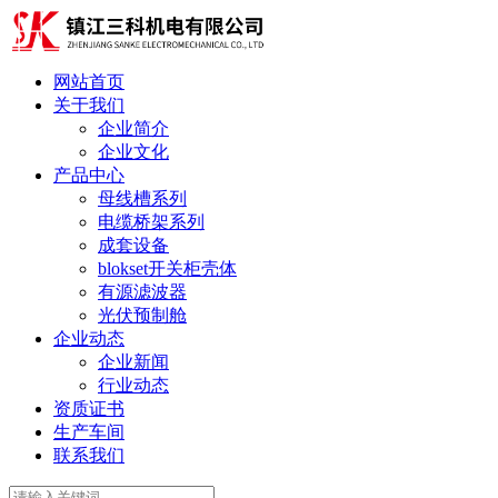
网站首页
关于我们
企业简介
企业文化
产品中心
母线槽系列
电缆桥架系列
成套设备
blokset开关柜壳体
有源滤波器
光伏预制舱
企业动态
企业新闻
行业动态
资质证书
生产车间
联系我们