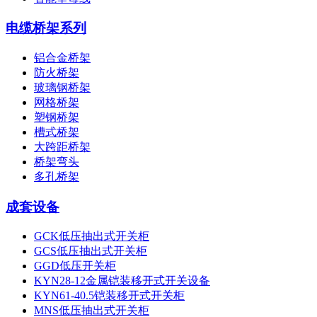
电缆桥架系列
铝合金桥架
防火桥架
玻璃钢桥架
网格桥架
塑钢桥架
槽式桥架
大跨距桥架
桥架弯头
多孔桥架
成套设备
GCK低压抽出式开关柜
GCS低压抽出式开关柜
GGD低压开关柜
KYN28-12金属铠装移开式开关设备
KYN61-40.5铠装移开式开关柜
MNS低压抽出式开关柜