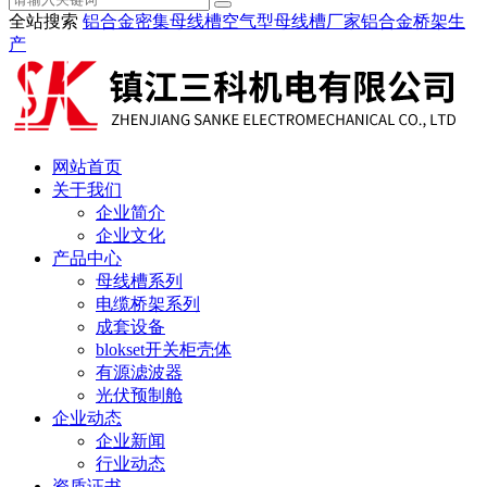
全站搜索
铝合金密集母线槽
空气型母线槽厂家
铝合金桥架生
产
网站首页
关于我们
企业简介
企业文化
产品中心
母线槽系列
电缆桥架系列
成套设备
blokset开关柜壳体
有源滤波器
光伏预制舱
企业动态
企业新闻
行业动态
资质证书