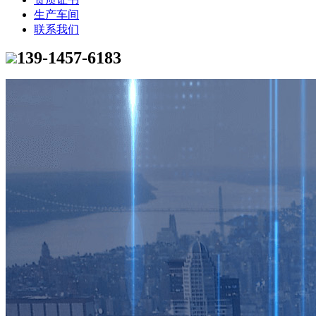
生产车间
联系我们
139-1457-6183