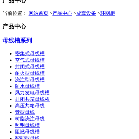
产品中心
当前位置：
网站首页
>
产品中心
>
成套设备
>
环网柜
产品中心
母线槽系列
密集式母线槽
空气式母线槽
封闭式母线槽
耐火型母线槽
浇注型母线槽
防水母线槽
风力发电母线槽
封闭共箱母线桥
高压共箱母线
管型母线
树脂浇注母线
照明母线槽
阻燃母线槽
智能型母线