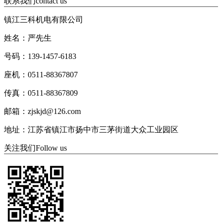
联系我们
contact us
镇江三科机电有限公司
姓名：严先生
号码：139-1457-6183
座机：0511-88367807
传真：0511-88367809
邮箱：zjskjd@126.com
地址：江苏省镇江市扬中市三茅街道大众工业园区
关注我们
Follow us