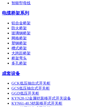
智能型母线
电缆桥架系列
铝合金桥架
防火桥架
玻璃钢桥架
网格桥架
塑钢桥架
槽式桥架
大跨距桥架
桥架弯头
多孔桥架
成套设备
GCK低压抽出式开关柜
GCS低压抽出式开关柜
GGD低压开关柜
KYN28-12金属铠装移开式开关设备
KYN61-40.5铠装移开式开关柜