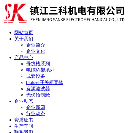
网站首页
关于我们
企业简介
企业文化
产品中心
母线槽系列
电缆桥架系列
成套设备
blokset开关柜壳体
有源滤波器
光伏预制舱
企业动态
企业新闻
行业动态
资质证书
生产车间
联系我们