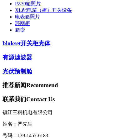
PZ30箱照片
XL配电箱（柜）开关设备
电表箱照片
环网柜
箱变
blokset开关柜壳体
有源滤波器
光伏预制舱
推荐新闻
Recommend
联系我们
Contact Us
镇江三科机电有限公司
姓名：严先生
号码：139-1457-6183