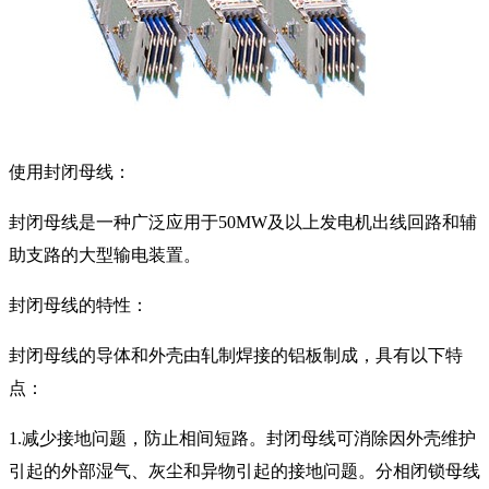
使用封闭母线：
封闭母线是一种广泛应用于50MW及以上发电机出线回路和辅
助支路的大型输电装置。
封闭母线的特性：
封闭母线的导体和外壳由轧制焊接的铝板制成，具有以下特
点：
1.减少接地问题，防止相间短路。封闭母线可消除因外壳维护
引起的外部湿气、灰尘和异物引起的接地问题。分相闭锁母线