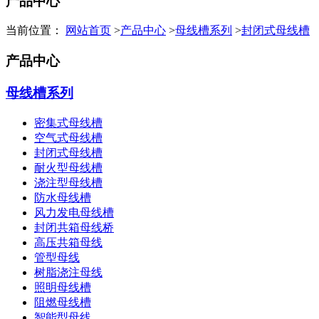
产品中心
当前位置：
网站首页
>
产品中心
>
母线槽系列
>
封闭式母线槽
产品中心
母线槽系列
密集式母线槽
空气式母线槽
封闭式母线槽
耐火型母线槽
浇注型母线槽
防水母线槽
风力发电母线槽
封闭共箱母线桥
高压共箱母线
管型母线
树脂浇注母线
照明母线槽
阻燃母线槽
智能型母线