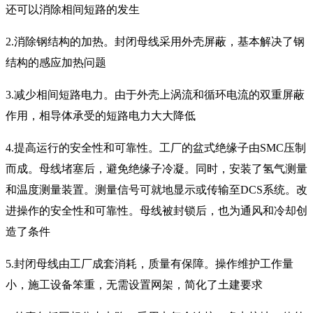
还可以消除相间短路的发生
2.消除钢结构的加热。封闭母线采用外壳屏蔽，基本解决了钢
结构的感应加热问题
3.减少相间短路电力。由于外壳上涡流和循环电流的双重屏蔽
作用，相导体承受的短路电力大大降低
4.提高运行的安全性和可靠性。工厂的盆式绝缘子由SMC压制
而成。母线堵塞后，避免绝缘子冷凝。同时，安装了氢气测量
和温度测量装置。测量信号可就地显示或传输至DCS系统。改
进操作的安全性和可靠性。母线被封锁后，也为通风和冷却创
造了条件
5.封闭母线由工厂成套消耗，质量有保障。操作维护工作量
小，施工设备笨重，无需设置网架，简化了土建要求