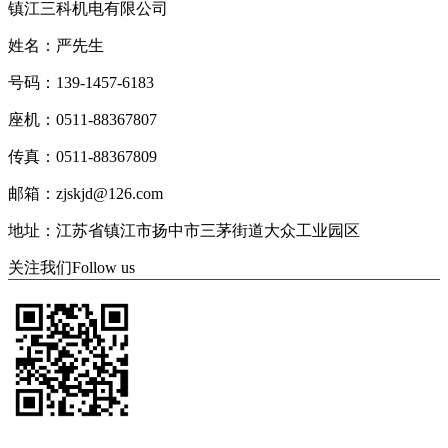
镇江三科机电有限公司
姓名：严先生
号码：139-1457-6183
座机：0511-88367807
传真：0511-88367809
邮箱：zjskjd@126.com
地址：江苏省镇江市扬中市三茅街道大众工业园区
关注我们
Follow us